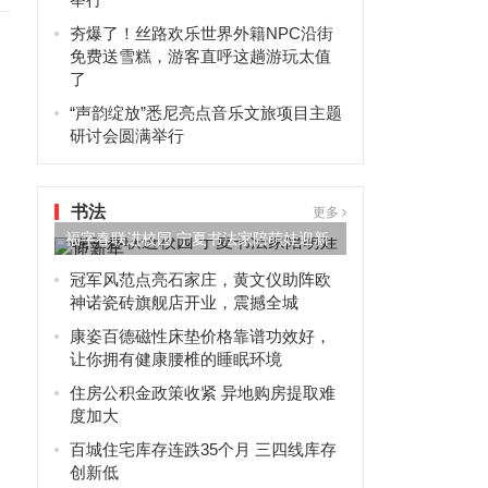
夯爆了！丝路欢乐世界外籍NPC沿街
免费送雪糕，游客直呼这趟游玩太值
了
“声韵绽放”悉尼亮点音乐文旅项目主题
研讨会圆满举行
书法
更多
福字春联进校园 宁夏书法家陪萌娃迎新
年
冠军风范点亮石家庄，黄文仪助阵欧
神诺瓷砖旗舰店开业，震撼全城
康姿百德磁性床垫价格靠谱功效好，
让你拥有健康腰椎的睡眠环境
住房公积金政策收紧 异地购房提取难
度加大
百城住宅库存连跌35个月 三四线库存
创新低