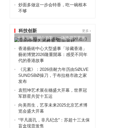
炒面多做这一步会特香，吃一碗根本
不够
科技创新
更多
十天三地，同台放歌：一场跨越万里的
中俄艺术教育“双向奔赴”
香港藝術中心大型盛事「珍藏香港」
藝術博覽2026隆重開幕：感受不同年
代的香港故事
《元素》：2026倍耐力年历由SØLVE
SUNDSBØ操刀，于布拉格市政之家
发布
袁熙坤艺术展在穗盛大开幕，世界冠
军群星共贺十五运
向美而生，艺享未来2025北京艺术博
览会盛大开幕
“平凡面孔，非凡纪念”：苏超十三太保
盲盒现货发售