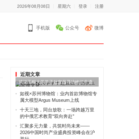
2026年08月08日
星期六
登录
注册
手机版
公众号
微博
近期文章
武汉工程大学学子赴宜昌寻访峡江非遗
文化
如视×苏州博物馆：业内首款博物馆专
属大模型Argus Museum上线
十天三地，同台放歌：一场跨越万里
的中俄艺术教育“双向奔赴”
汇聚多元力量，共筑时尚未来——
2026中国时尚产业盛典投资峰会在沪
举行