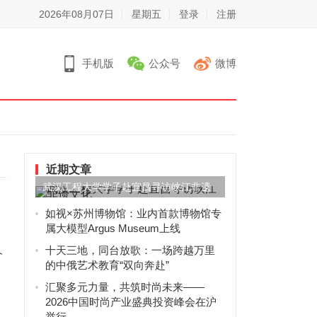
2026年08月07日
星期五
登录
注册
手机版
公众号
微博
近期文章
武汉工程大学学子赴宜昌寻访峡江非遗
文化
如视×苏州博物馆：业内首款博物馆专
属大模型Argus Museum上线
十天三地，同台放歌：一场跨越万里
个
的中俄艺术教育“双向奔赴”
汇聚多元力量，共筑时尚未来——
2026中国时尚产业盛典投资峰会在沪
举行