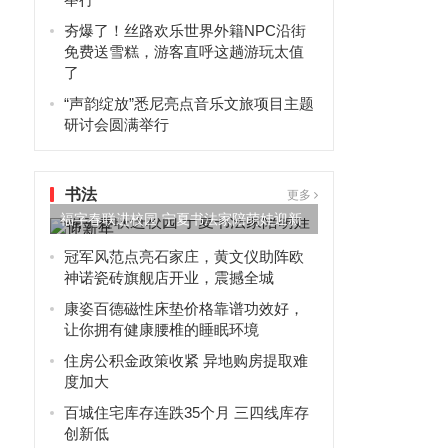
夯爆了！丝路欢乐世界外籍NPC沿街
免费送雪糕，游客直呼这趟游玩太值
了
“声韵绽放”悉尼亮点音乐文旅项目主题
研讨会圆满举行
书法
更多
福字春联进校园 宁夏书法家陪萌娃迎新
年
冠军风范点亮石家庄，黄文仪助阵欧
神诺瓷砖旗舰店开业，震撼全城
康姿百德磁性床垫价格靠谱功效好，
让你拥有健康腰椎的睡眠环境
住房公积金政策收紧 异地购房提取难
度加大
百城住宅库存连跌35个月 三四线库存
创新低