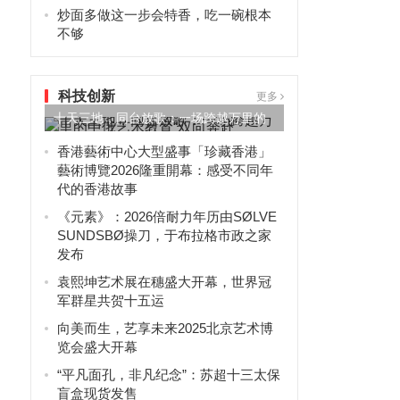
炒面多做这一步会特香，吃一碗根本
不够
科技创新
更多
十天三地，同台放歌：一场跨越万里的
中俄艺术教育“双向奔赴”
香港藝術中心大型盛事「珍藏香港」
藝術博覽2026隆重開幕：感受不同年
代的香港故事
《元素》：2026倍耐力年历由SØLVE
SUNDSBØ操刀，于布拉格市政之家
发布
袁熙坤艺术展在穗盛大开幕，世界冠
军群星共贺十五运
向美而生，艺享未来2025北京艺术博
览会盛大开幕
“平凡面孔，非凡纪念”：苏超十三太保
盲盒现货发售