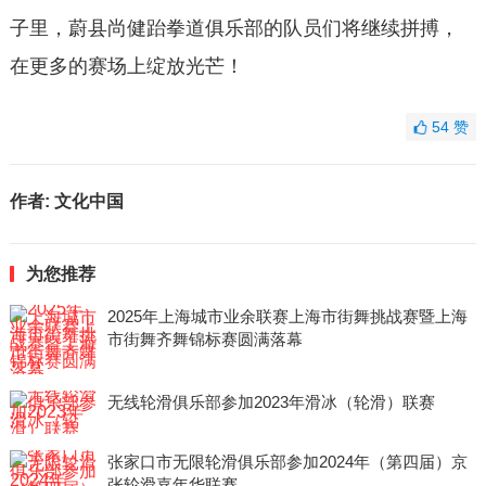
子里，蔚县尚健跆拳道俱乐部的队员们将继续拼搏，
在更多的赛场上绽放光芒！
54
赞
作者:
文化中国
为您推荐
2025年上海城市业余联赛上海市街舞挑战赛暨上海
市街舞齐舞锦标赛圆满落幕
无线轮滑俱乐部参加2023年滑冰（轮滑）联赛
张家口市无限轮滑俱乐部参加2024年（第四届）京
张轮滑嘉年华联赛