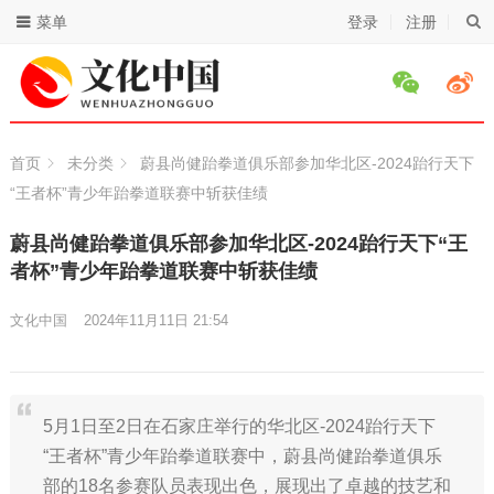
菜单
登录
注册
首页
未分类
蔚县尚健跆拳道俱乐部参加华北区-2024跆行天下
“王者杯”青少年跆拳道联赛中斩获佳绩
蔚县尚健跆拳道俱乐部参加华北区-2024跆行天下“王
者杯”青少年跆拳道联赛中斩获佳绩
文化中国
2024年11月11日 21:54
5月1日至2日在石家庄举行的华北区-2024跆行天下
“王者杯”青少年跆拳道联赛中，蔚县尚健跆拳道俱乐
部的18名参赛队员表现出色，展现出了卓越的技艺和