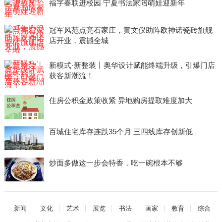
福字春联进校园 宁夏书法家陪萌娃迎新年
冠军风范点亮石家庄，黄文仪助阵欧神诺瓷砖旗舰
店开业，震撼全城
新模式·新整装丨奥华设计赋能终端升级，引爆门店
获客新潮流！
住房公积金政策收紧 异地购房提取难度加大
百城住宅库存连跌35个月 三四线库存创新低
炒面多做这一步会特香，吃一碗根本不够
新闻
文化
艺术
展览
书法
画家
教育
综合