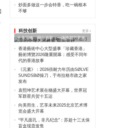
炒面多做这一步会特香，吃一碗根本
不够
国
此
科技创新
更多
十天三地，同台放歌：一场跨越万里的
中俄艺术教育“双向奔赴”
香港藝術中心大型盛事「珍藏香港」
藝術博覽2026隆重開幕：感受不同年
代的香港故事
《元素》：2026倍耐力年历由SØLVE
SUNDSBØ操刀，于布拉格市政之家
发布
袁熙坤艺术展在穗盛大开幕，世界冠
军群星共贺十五运
向美而生，艺享未来2025北京艺术博
览会盛大开幕
“平凡面孔，非凡纪念”：苏超十三太保
盲盒现货发售