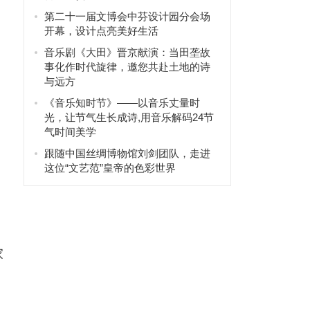
第二十一届文博会中芬设计园分会场
开幕，设计点亮美好生活
音乐剧《大田》晋京献演：当田垄故
事化作时代旋律，邀您共赴土地的诗
与远方
《音乐知时节》——以音乐丈量时
光，让节气生长成诗,用音乐解码24节
气时间美学
跟随中国丝绸博物馆刘剑团队，走进
这位“文艺范”皇帝的色彩世界
家