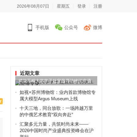
2026年08月07日
星期五
登录
注册
手机版
公众号
微博
近期文章
武汉工程大学学子赴宜昌寻访峡江非遗
文化
如视×苏州博物馆：业内首款博物馆专
属大模型Argus Museum上线
十天三地，同台放歌：一场跨越万里
的中俄艺术教育“双向奔赴”
汇聚多元力量，共筑时尚未来——
2026中国时尚产业盛典投资峰会在沪
举行