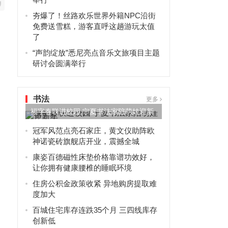
夯爆了！丝路欢乐世界外籍NPC沿街
免费送雪糕，游客直呼这趟游玩太值
了
“声韵绽放”悉尼亮点音乐文旅项目主题
研讨会圆满举行
书法
更多
福字春联进校园 宁夏书法家陪萌娃迎新
年
冠军风范点亮石家庄，黄文仪助阵欧
神诺瓷砖旗舰店开业，震撼全城
康姿百德磁性床垫价格靠谱功效好，
让你拥有健康腰椎的睡眠环境
住房公积金政策收紧 异地购房提取难
度加大
百城住宅库存连跌35个月 三四线库存
创新低