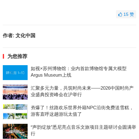
15
赞
作者:
文化中国
为您推荐
如视×苏州博物馆：业内首款博物馆专属大模型
Argus Museum上线
汇聚多元力量，共筑时尚未来——2026中国时尚产
业盛典投资峰会在沪举行
夯爆了！丝路欢乐世界外籍NPC沿街免费送雪糕，
游客直呼这趟游玩太值了
“声韵绽放”悉尼亮点音乐文旅项目主题研讨会圆满举
行