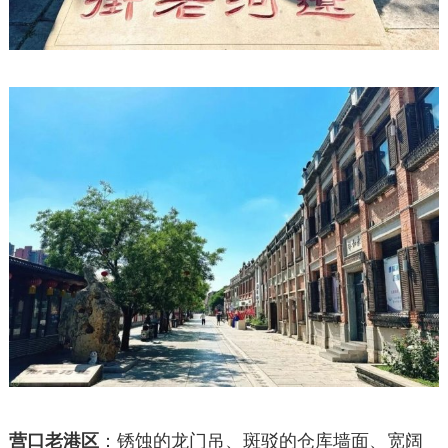
营口老港区
：锈蚀的龙门吊、斑驳的仓库墙面、宽阔