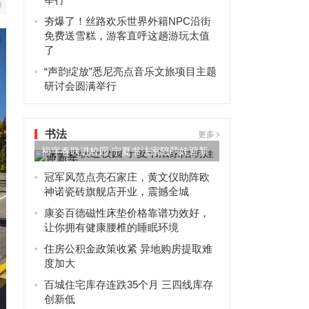
夯爆了！丝路欢乐世界外籍NPC沿街
免费送雪糕，游客直呼这趟游玩太值
了
“声韵绽放”悉尼亮点音乐文旅项目主题
研讨会圆满举行
书法
更多
福字春联进校园 宁夏书法家陪萌娃迎新
年
冠军风范点亮石家庄，黄文仪助阵欧
神诺瓷砖旗舰店开业，震撼全城
康姿百德磁性床垫价格靠谱功效好，
让你拥有健康腰椎的睡眠环境
住房公积金政策收紧 异地购房提取难
度加大
百城住宅库存连跌35个月 三四线库存
创新低