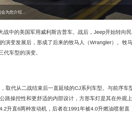
们会为您介绍…
大战中的美国军用威利斯吉普车。战后，Jeep开始转向民
J-7的演变发展后，形成了后来的牧马人（Wrangler）。牧
历三代车型的演变。
式问世，取代从二战结束后一直延续的CJ系列车型。与前序车
的公路操控性和更舒适的内部设计，方形车灯是其在外观
.2升直6两种发动机，后者在1991年被4.0升燃油喷射直