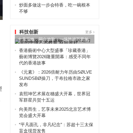
炒面多做这一步会特香，吃一碗根本
不够
科技创新
更多
十天三地，同台放歌：一场跨越万里的
马
中俄艺术教育“双向奔赴”
香港藝術中心大型盛事「珍藏香港」
藝術博覽2026隆重開幕：感受不同年
代的香港故事
《元素》：2026倍耐力年历由SØLVE
SUNDSBØ操刀，于布拉格市政之家
发布
型
袁熙坤艺术展在穗盛大开幕，世界冠
上
军群星共贺十五运
向美而生，艺享未来2025北京艺术博
览会盛大开幕
“平凡面孔，非凡纪念”：苏超十三太保
盲盒现货发售