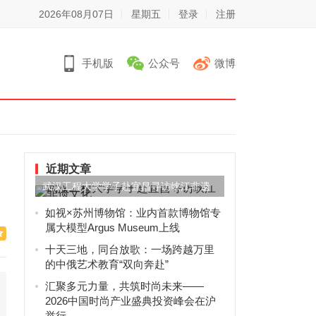
2026年08月07日
星期五
登录
注册
手机版
公众号
微博
近期文章
武汉工程大学学子赴宜昌寻访峡江非遗
文化
如视×苏州博物馆：业内首款博物馆专
属大模型Argus Museum上线
十天三地，同台放歌：一场跨越万里
的中俄艺术教育“双向奔赴”
汇聚多元力量，共筑时尚未来——
2026中国时尚产业盛典投资峰会在沪
举行