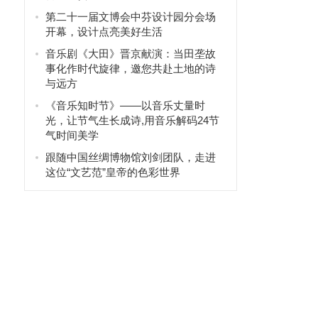
第二十一届文博会中芬设计园分会场
开幕，设计点亮美好生活
音乐剧《大田》晋京献演：当田垄故
事化作时代旋律，邀您共赴土地的诗
与远方
《音乐知时节》——以音乐丈量时
光，让节气生长成诗,用音乐解码24节
气时间美学
跟随中国丝绸博物馆刘剑团队，走进
这位“文艺范”皇帝的色彩世界