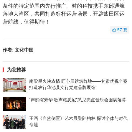
条件的特定范围内先行推广。时的科技携手东部通航
落地大湾区，共同打造标杆运营场景，开辟盐田区运
营航线，值得期待！
57
赞
作者:
文化中国
为您推荐
南梁星火映农情 匠心展馆筑阵地——甘肃优视全案
打造农行华池县支行党建品牌展馆
“声韵绽芳华 歌声耀悉尼”悉尼亮点音乐会圆满落幕
王画《自然倒置》艺术展登陆柏林 探讨个体与时代
命题