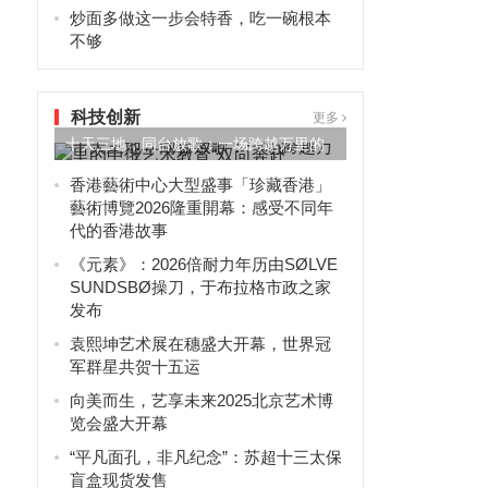
炒面多做这一步会特香，吃一碗根本
不够
科技创新
更多
十天三地，同台放歌：一场跨越万里的
中俄艺术教育“双向奔赴”
香港藝術中心大型盛事「珍藏香港」
藝術博覽2026隆重開幕：感受不同年
代的香港故事
《元素》：2026倍耐力年历由SØLVE
SUNDSBØ操刀，于布拉格市政之家
发布
袁熙坤艺术展在穗盛大开幕，世界冠
军群星共贺十五运
向美而生，艺享未来2025北京艺术博
览会盛大开幕
“平凡面孔，非凡纪念”：苏超十三太保
盲盒现货发售