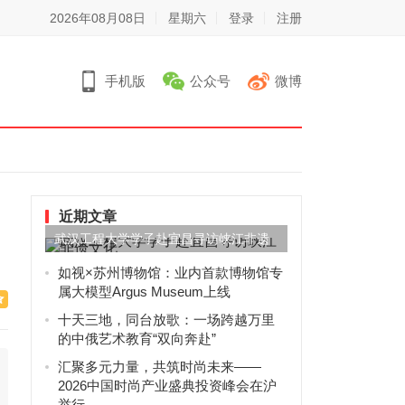
2026年08月08日
星期六
登录
注册
手机版
公众号
微博
近期文章
武汉工程大学学子赴宜昌寻访峡江非遗
文化
如视×苏州博物馆：业内首款博物馆专
属大模型Argus Museum上线
十天三地，同台放歌：一场跨越万里
的中俄艺术教育“双向奔赴”
汇聚多元力量，共筑时尚未来——
2026中国时尚产业盛典投资峰会在沪
举行