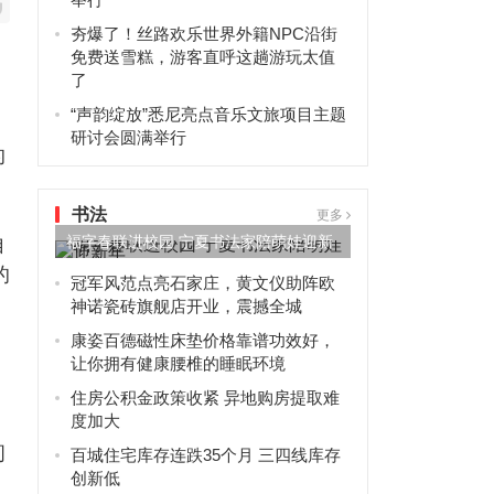
夯爆了！丝路欢乐世界外籍NPC沿街
免费送雪糕，游客直呼这趟游玩太值
了
“声韵绽放”悉尼亮点音乐文旅项目主题
研讨会圆满举行
的
书法
更多
福字春联进校园 宁夏书法家陪萌娃迎新
自
的
年
冠军风范点亮石家庄，黄文仪助阵欧
神诺瓷砖旗舰店开业，震撼全城
康姿百德磁性床垫价格靠谱功效好，
让你拥有健康腰椎的睡眠环境
住房公积金政策收紧 异地购房提取难
度加大
间
百城住宅库存连跌35个月 三四线库存
创新低