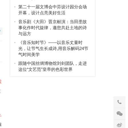
第二十一届文博会中芬设计园分会场
开幕，设计点亮美好生活
音乐剧《大田》晋京献演：当田垄故
事化作时代旋律，邀您共赴土地的诗
赞
与远方
《音乐知时节》——以音乐丈量时
光，让节气生长成诗,用音乐解码24节
气时间美学
跟随中国丝绸博物馆刘剑团队，走进
这位“文艺范”皇帝的色彩世界
E
保