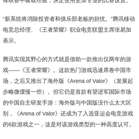
锋联赛中吸取经验，决定使用更加专业的比赛设置。
“新系统将消除投资者和俱乐部老板的担忧。”腾讯移动
电竞总经理、《王者荣耀》职业电竞联盟主席张易加
表示。
腾讯实现其野心的方式就是借助一款推出仅两年的游
戏——《王者荣耀》。这款热门游戏迅速席卷中国市
场，之后又推出了海外版《Arena of Valor》（发展起
步略微缓慢一些）。但它仍是首款有望进军国际市场
的中国自主研发手游：海外版与中国版没什么太大区
别，《Arena of Valor》还成为了入选亚运会电竞游戏
的6款游戏之一，这是对该游戏类型的一种高度认可。