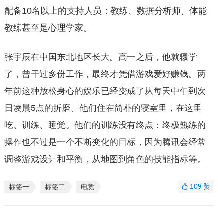
配备10名以上的支持人员：教练、数据分析师、体能
教练甚至是心理学家。
张宇辰在中国东北地区长大。高一之后，他就辍学
了，曾干过多份工作，最终才凭借游戏爱好赚钱。两
年前这种放松身心的娱乐已经变成了从每天中午到次
日凌晨5点的折磨。他们住在简朴的寝室里，在这里
吃、训练、睡觉。他们的训练没有终点：终极熟练的
操作也不过是一个不断变化的目标，因为腾讯会经常
调整游戏设计和平衡，从地图到角色的技能指标等。
109
赞
标签一
标签二
电竞