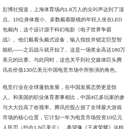
彭博社报道，上海体育场内1.8万人的尖叫声达到了顶
点。10位身体瘦小、多数戴着眼镜的年轻人坐在LED
包厢内，这个设计源于科幻电影《电子世界争霸
战》。他们戴着头戴式设备，输入指纹并锁定巨型智
能机——之后战斗就开始了。这是一场奖金高达180万
美元的比赛。与此同时，这也关乎到社交媒体巨头腾
讯在价值130亿美元中国电竞市场中所扮演的角色。
电竞行业在全球蓬勃发展，在中国发展态势更是惊
人。和美国的职业体育赛事相比，中国4亿多玩家的参
与大大拉高了收视率。腾讯控股占据了全球最大游戏
市场的核心位置，它计划一年为电竞市场投资10亿元
人民币（约合1.5亿美元），希望像《王者荣耀》这样