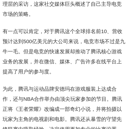
理层的采访，这家社交媒体巨头概述了自己主导电竞
市场的策略。
有一点可以肯定，对于腾讯这个全球排名前10、营收
预计达到500亿美元的大公司来说，电竞市场不过是九
牛一毛。但是电竞的快速发展却推动了腾讯核心游戏
业务的发展，并在微信、媒体、广告许多在线平台上
提高了用户的参与度。
为此，腾讯与运动品牌安德玛在游戏服装上达成合
作，还与NBA合作举办由顶尖玩家参加的节目。腾讯
正将《王者荣耀》改编成一部奇幻小说，并将拍摄以
玩家为主角的电视剧和电影。腾讯还从暴雪的守望先