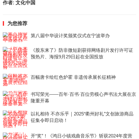
作者:
文化中国
为您推荐
第八届中华设计奖颁奖仪式在宁波举办
《股东来了》防非微短剧获得网络剧片发行许可证
预热片、海报9月29日起在全国投放
百幅唐卡绘红色炉霍 非遗传承展长征精神
书写荣光——百年·百书·百位劳模心声书法大展在京
隆重开幕
以礼相待 不亦乐乎｜2025“衢州好礼”文创旅游商品
征集令即日启动！
开“奖”！《鸿日小镇戏曲音乐节》斩获2024年度营