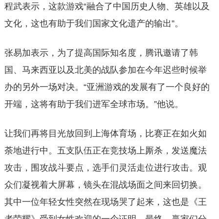
程武表示，这款游戏“融合了中国历史人物、英雄以及
文化，这也有助于我们国家文化遗产的输出”。
张易加表示，为了提高国际知名度，腾讯邀请了韩
国、马来西亚以及北美的战队参加在今年迟些时候举
办的另外一场对决。“亚洲游戏的发展有了一个良好的
开端，这将有助于我们进军全球市场。”他说。
让我们再将目光放回到上海体育场，比赛正在如火如
荼地进行中。五支队伍正在竞技场上厮杀，发送魔法
攻击，围攻战斗要点，选手们灵活走位进行攻击。观
众们凝视着大屏幕，镜头在混战场面之间来回切换。
其中一位年轻女性突然在现场哭了起来，这也是《王